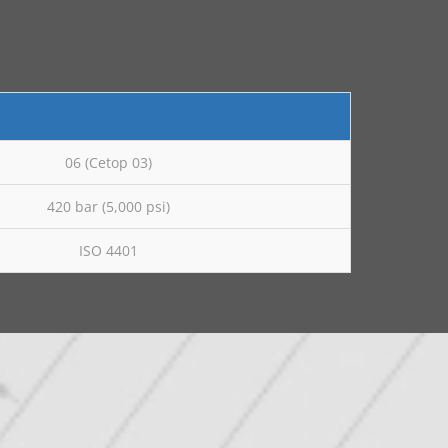
06 (Cetop 03)
420 bar (5,000 psi)
ISO 4401