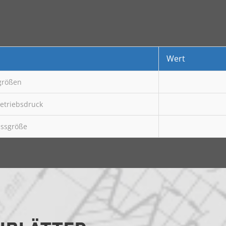
Wert
größen
etriebsdruck
ussgröße