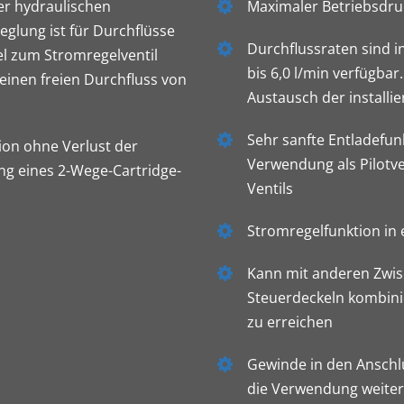
ner hydraulischen
Maximaler Betriebsdru
eglung ist für Durchflüsse
Durchflussraten sind 
el zum Stromregelventil
bis 6,0 l/min verfügbar
 einen freien Durchfluss von
Austausch der installi
Sehr sanfte Entladefunk
tion ohne Verlust der
Verwendung als Pilotve
ung eines 2-Wege-Cartridge-
Ventils
Stromregelfunktion in
Kann mit anderen Zwis
Steuerdeckeln kombin
zu erreichen
Gewinde in den Anschlü
die Verwendung weite