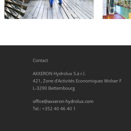
Contact
AXXERON Hydrolux S.à r.l.
421, Zone d'Activités Economiques Wolser F
L-3290 Bettembourg
office@axxeron-hydrolux.com
Tel.: +352 40 46 40 1