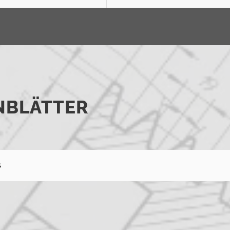
NBLÄTTER
S