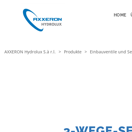
HOME
AXXERON Hydrolux S.à r.l.
>
Produkte
>
Einbauventile und Se
3-WEGE-S