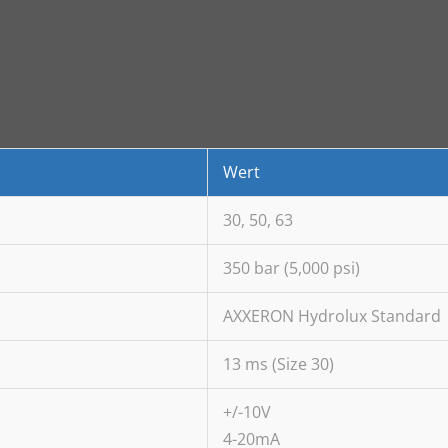
Wert
30, 50, 63
350 bar (5,000 psi)
AXXERON Hydrolux Standard
13 ms (Size 30)
+/-10V
4-20mA