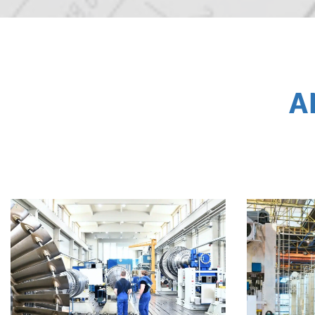
A
MASCHINEN- UND
ANLAGENBAU
U