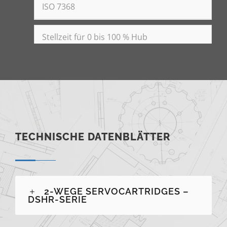
ISO 7368
Stellzeit für 0 bis 100 % Hub
12 ms (Size 40)
Sollwertsignale
0-10V
4-20mA
TECHNISCHE DATENBLÄTTER
2-WEGE SERVOCARTRIDGES –
DSHR-SERIE