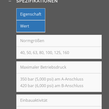
SPEZIFIKATIONEN
Eigenschaft
Wert
Normgrößen
40, 50, 63, 80, 100, 125, 160
Maximaler Betriebsdruck
350 bar (5,000 psi) am A-Anschluss
420 bar (6,000 psi) am B-Anschluss
Einbauaktivität