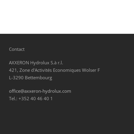
Contact
AXXERON Hydrolux S.à r.l.
421, Zone d'Activités Economiques Wolser F
L-3290 Bettembourg
office@axxeron-hydrolux.com
Tel.: +352 40 46 40 1